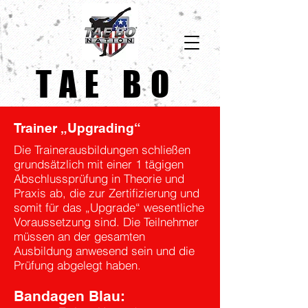
TAE BO
Trainer „Upgrading“
Die Trainerausbildungen schließen
grundsätzlich mit einer 1 tägigen
Abschlussprüfung in Theorie und
Praxis ab, die zur Zertifizierung und
somit für das „Upgrade“ wesentliche
Voraussetzung sind. Die Teilnehmer
müssen an der gesamten
Ausbildung anwesend sein und die
Prüfung abgelegt haben.
Bandagen Blau: