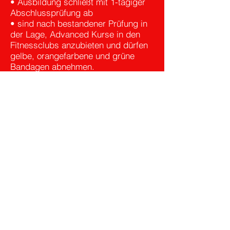
• Ausbildung schließt mit 1-tägiger
Abschlussprüfung ab
• sind nach bestandener Prüfung in
der Lage, Advanced Kurse in den
Fitnessclubs anzubieten und dürfen
gelbe, orangefarbene und grüne
Bandagen abnehmen.
Bandagen
Grau:
• "ELITE"
• Wird von Billy Blanks
höchstpersönlich in den Status
«ELITE» gewählt.
Bandagen Schwarz:
• "MASTER"
• Wird von Billy Blanks
höchstpersönlich in den Status
«MASTER» gewählt.